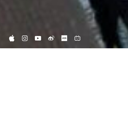
BIOGRAPHY
/
JP
EN
1962年、ロンドンで結成。翌63年にシングル「カム・オン」でデビュ
ー。
当時のメンバーはミック・ジャガー（Vo）、キース・リチャーズ
（G）、ブライアン・ジョーンズ（G）、ビル・ワイマン（B）、チャー
リー・ワッツ(Ds）。