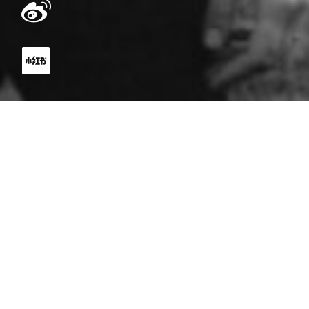
BIOGRAPH
JP
EN
/
MERCADER（メカデル）は、中国ロック界の若き